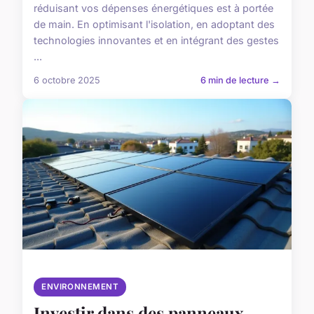
réduisant vos dépenses énergétiques est à portée
de main. En optimisant l'isolation, en adoptant des
technologies innovantes et en intégrant des gestes
...
6 octobre 2025
6 min de lecture →
ENVIRONNEMENT
Investir dans des panneaux