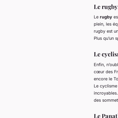
Le rugby
Le
rugby
es
plein, les é
rugby est u
Plus qu’un s
Le cycli
Enfin, n’oub
cœur des Fr
encore le To
Le cyclisme
incroyables.
des sommet
Le Panat