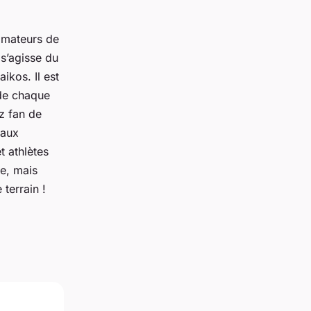
 amateurs de
 s’agisse du
ikos. Il est
 de chaque
z fan de
 aux
t athlètes
re, mais
terrain !