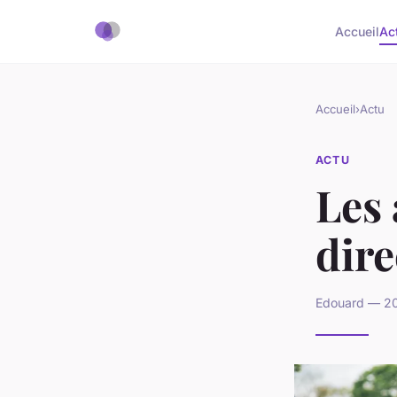
Accueil
Ac
Accueil
›
Actu
ACTU
Les 
dire
Edouard — 20