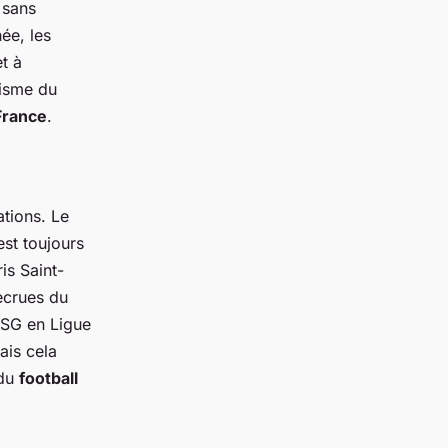
 sans
ée, les
t à
lisme du
France
.
tions. Le
est toujours
is Saint-
ecrues du
PSG en Ligue
ais cela
 du
football