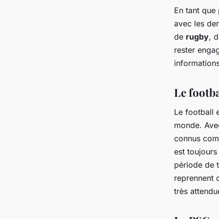
En tant que 
avec les de
de
rugby
, 
rester engag
information
Le footb
Le football 
monde. Ave
connus co
est toujours
période de t
reprennent d
très attend