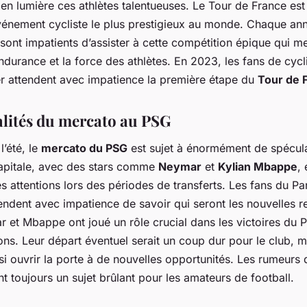
en lumière ces athlètes talentueuses. Le Tour de France est
événement cycliste le plus prestigieux au monde. Chaque ann
sont impatients d’assister à cette compétition épique qui me
endurance et la force des athlètes. En 2023, les fans de cyc
r attendent avec impatience la première étape du
Tour de 
alités du mercato au PSG
’été, le
mercato du PSG
est sujet à énormément de spécula
capitale, avec des stars comme
Neymar
et
Kylian Mbappe
, 
s attentions lors des périodes de transferts. Les fans du Par
endent avec impatience de savoir qui seront les nouvelles r
r et Mbappe ont joué un rôle crucial dans les victoires du 
s. Leur départ éventuel serait un coup dur pour le club, m
si ouvrir la porte à de nouvelles opportunités. Les rumeurs
t toujours un sujet brûlant pour les amateurs de football.