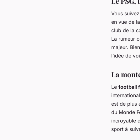
Le PSG, 
Vous suivez
en vue de l
club de la c
La rumeur c
majeur. Bien
l’idée de vo
La monté
Le
football 
internationa
est de plus
du Monde Fém
incroyable d
sport à suiv