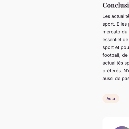
Conclus
Les actualit
sport. Elles
mercato du P
essentiel d
sport et po
football, de
actualités s
préférés. N’
aussi de pas
Actu