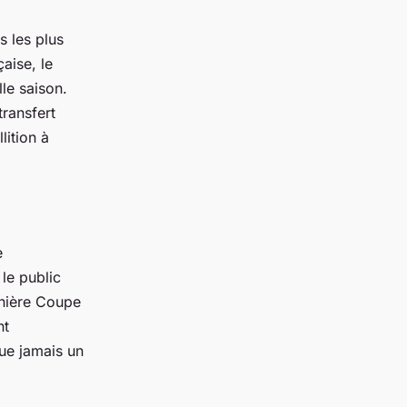
s les plus
aise, le
lle saison.
ransfert
lition à
e
 le public
rnière Coupe
nt
que jamais un