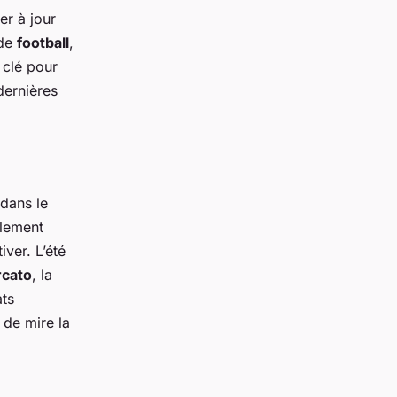
er à jour
 de
football
,
 clé pour
dernières
 dans le
alement
iver. L’été
cato
, la
ats
 de mire la