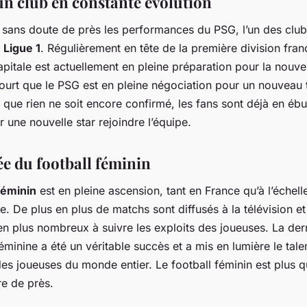
un club en constante évolution
 sans doute de près les performances du PSG, l’un des club
a
Ligue 1
. Régulièrement en tête de la première division franç
apitale est actuellement en pleine préparation pour la nouve
ourt que le PSG est en pleine négociation pour un nouveau t
 que rien ne soit encore confirmé, les fans sont déjà en ébul
ir une nouvelle star rejoindre l’équipe.
e du football féminin
féminin
est en pleine ascension, tant en France qu’à l’échell
le. De plus en plus de matchs sont diffusés à la télévision et
 en plus nombreux à suivre les exploits des joueuses. La de
inine a été un véritable succès et a mis en lumière le tale
es joueuses du monde entier. Le football féminin est plus 
re de près.