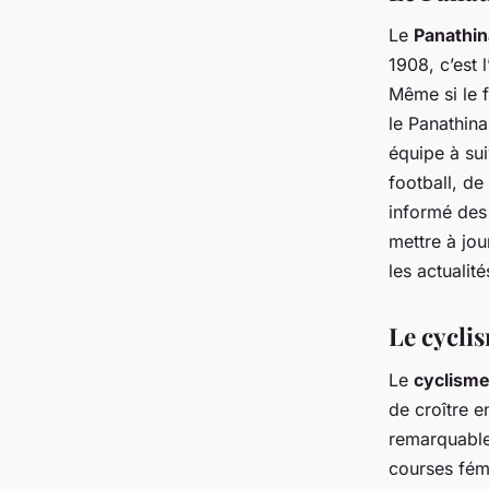
Le
Panathin
1908, c’est 
Même si le f
le Panathina
équipe à su
football, de
informé des 
mettre à jou
les actualit
Le cycli
Le
cyclisme
de croître 
remarquable
courses fém