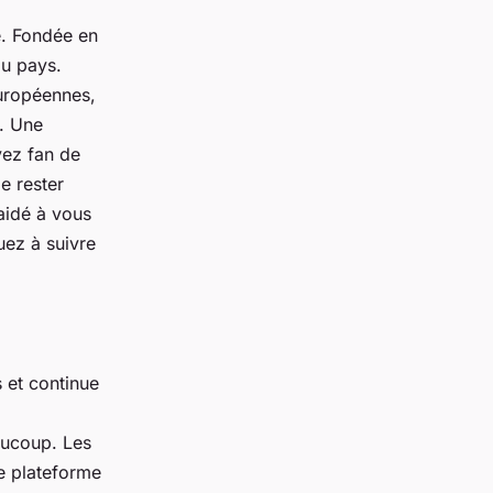
e. Fondée en
du pays.
européennes,
e. Une
yez fan de
e rester
aidé à vous
uez à suivre
 et continue
aucoup. Les
ne plateforme