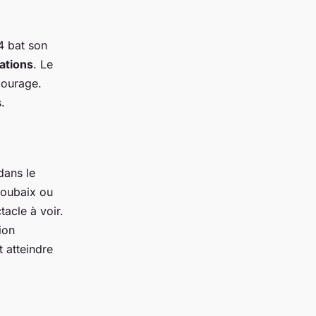
4 bat son
ations
. Le
courage.
.
dans le
Roubaix ou
tacle à voir.
ion
t atteindre